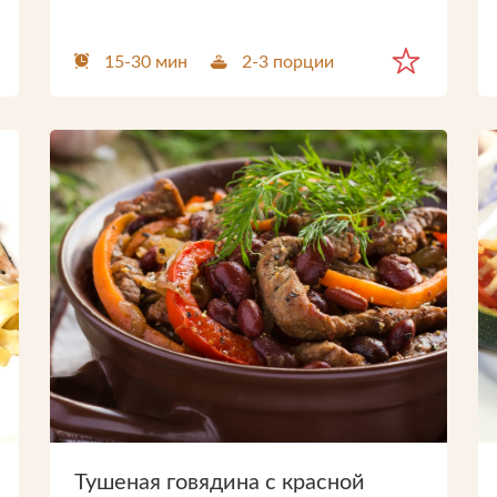
15-30 мин
2-3 порции
Отправить
Нажимая на кнопку, я принимаю условия
Прикрепить файл
Загрузите файлы в формате jpg, docx, doc, 
соглашения.
Нажимая кнопку «Отправить», вы принимае
Отправить
условия
пользовательского соглашения
Отправить
Нажимая на кнопку, я принимаю условия
соглашения.
Тушеная говядина с красной