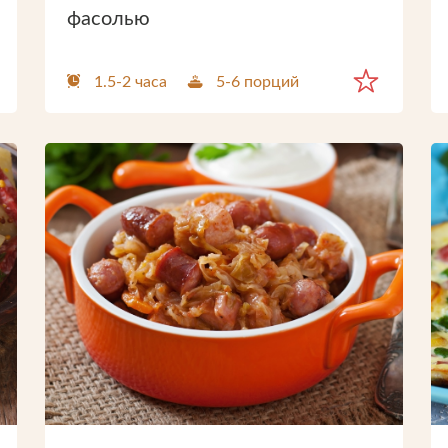
фасолью
1.5-2 часа
5-6 порций