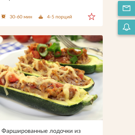
30-60 мин
4-5 порций
pdf.
те
Фаршированные лодочки из