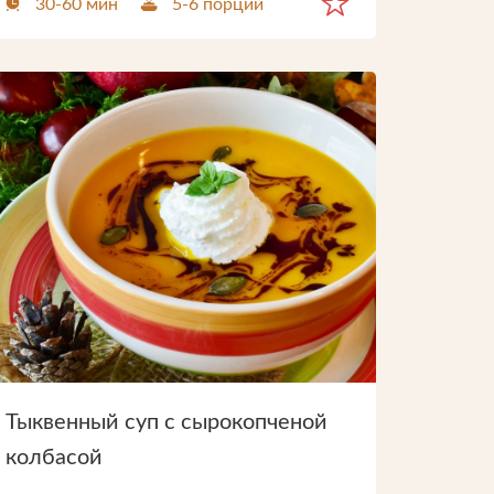
30-60 мин
5-6 порций
Тыквенный суп с сырокопченой
колбасой