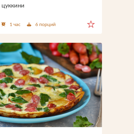
цуккини
1 час
6 порций