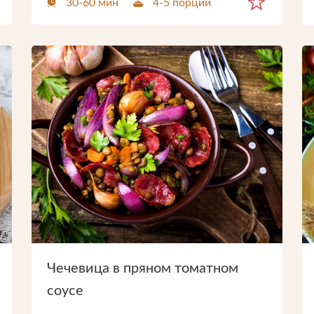
30-60 мин
4-5 порций
Чечевица в пряном томатном
соусе