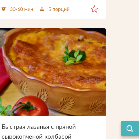
30-60 мин
5 порций
ти
Быстрая лазанья с пряной
сырокопченой колбасой