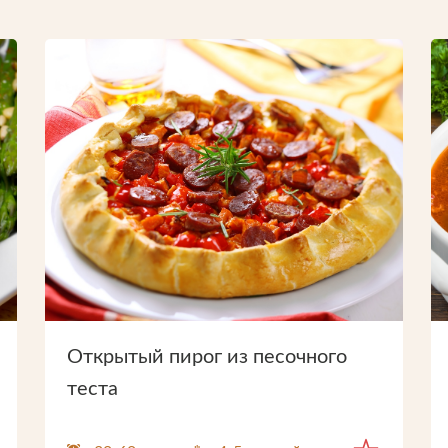
Производство
Что-то новенькое
Контакты
и
Открытый пирог из песочного
теста