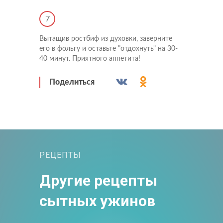
Напишите нам
7
Подпишитесь на новости
Вытащив ростбиф из духовки, заверните
его в фольгу и оставьте "отдохнуть" на 30-
Мы будем присылать вам только самое важное
40 минут. Приятного аппетита!
Поделиться
РЕЦЕПТЫ
Прикрепить файл
Отправить
Другие рецепты
Отправить
Загрузите файлы в формате jpg, docx, doc, pdf.
сытных ужинов
Нажимая на кнопку, я принимаю условия соглашения.
Нажимая кнопку «Отправить», вы принимаете условия
пользовательского соглашения
Отправить