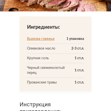
Что-то новенькое
Контакты
Ингредиенты:
Вырезка говяжья
1 упаковка
Оливковое масло
2-3 ст.л.
Крупная соль
1 ст.л.
Черный свежемолотый
1 ст.л.
перец
Прованские травы
1 ст.л.
Инструкция