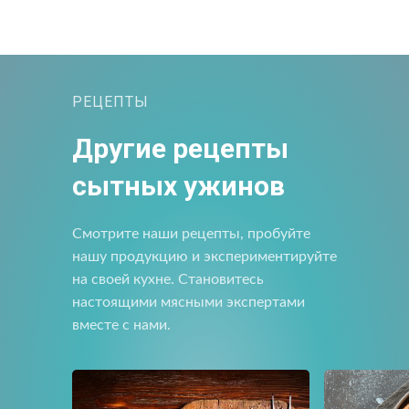
Напишите нам
РЕЦЕПТЫ
Мы открыты для любых вопросов и предложений
Напишите нам
Другие рецепты
Подпишитесь на новости
сытных ужинов
Мы будем присылать вам только самое важное
Смотрите наши рецепты, пробуйте
нашу продукцию и экспериментируйте
на своей кухне. Становитесь
настоящими мясными экспертами
вместе с нами.