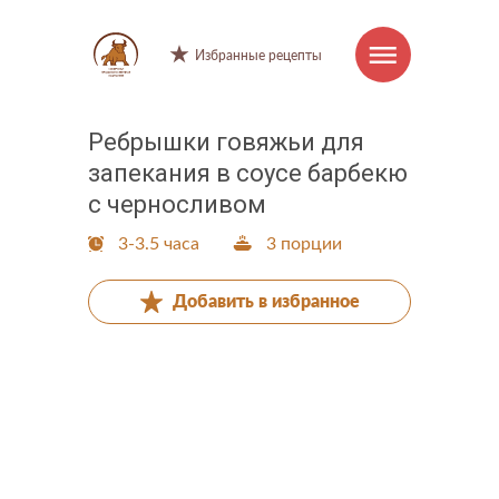
Избранные рецепты
Ребрышки говяжьи для
Интернет-магазин
Ребрышки говяжьи для запекания в соусе
запекания в соусе барбекю
барбекю с черносливом
Продукция
с черносливом
3-3.5 часа
3 порции
Торговые марки
Добавить в избранное
Рецепты
Советы и хитрости
О компании
Производство