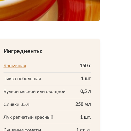
Ингредиенты:
Коньячная
150 г
Тыква небольшая
1 шт
Бульон мясной или овощной
0,5 л
Сливки 35%
250 мл
Лук репчатый красный
1 шт.
Сушеные томаты
1 ст. л.