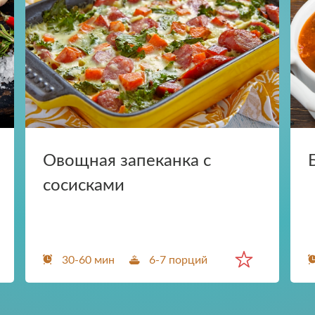
Отправить
Нажимая на кнопку, я принимаю условия
Прикрепить файл
Загрузите файлы в формате jpg, docx, doc, 
соглашения.
Нажимая кнопку «Отправить», вы принимае
Отправить
условия
пользовательского соглашения
Отправить
Нажимая на кнопку, я принимаю условия
соглашения.
Овощная запеканка с
сосисками
30-60 мин
6-7 порций