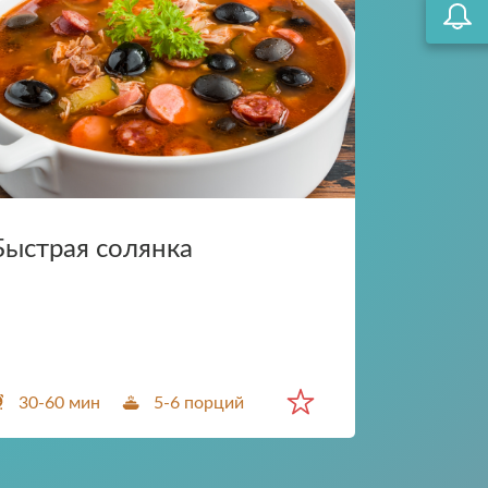
pdf.
те
Быстрая солянка
30-60 мин
5-6 порций