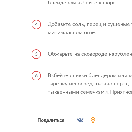
блендером взбейте в пюре.
Добавьте соль, перец и сушеные 
4
минимальном огне.
Обжарьте на сковороде нарубленн
5
Взбейте сливки блендером или м
6
тарелку непосредственно перед п
тыквенными семечками. Приятног
Поделиться