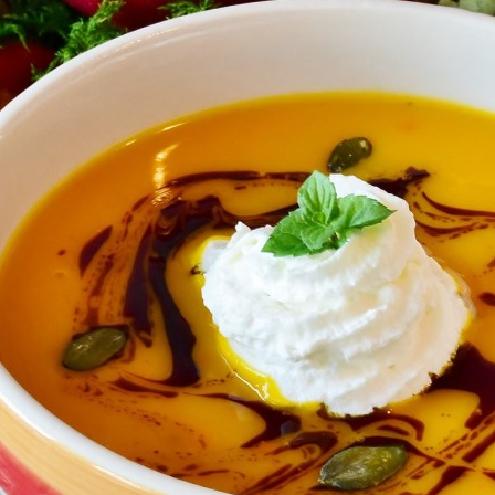
Производство
Что-то новенькое
Контакты
и