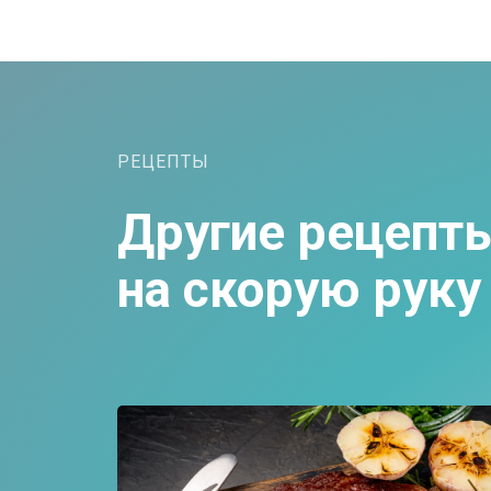
РЕЦЕПТЫ
Н
Другие рецепт
Мы
П
на скорую руку
Мы 