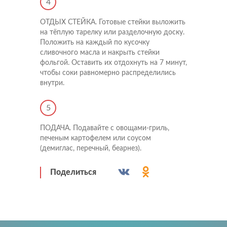
4
ОТДЫХ СТЕЙКА. Готовые стейки выложить
Напишите нам
на тёплую тарелку или разделочную доску.
Положить на каждый по кусочку
Мы открыты для любых вопросов и предложений
Напишите нам
сливочного масла и накрыть стейки
фольгой. Оставить их отдохнуть на 7 минут,
чтобы соки равномерно распределились
Подпишитесь на новости
внутри.
Мы будем присылать вам только самое важное
5
ПОДАЧА. Подавайте с овощами-гриль,
печеным картофелем или соусом
(демиглас, перечный, беарнез).
Поделиться
Прикрепить файл
Отправить