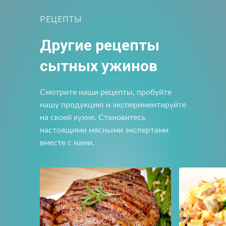
Отправить
Загрузите файлы в формате jpg, docx, doc, pdf.
РЕЦЕПТЫ
Нажимая на кнопку, я принимаю условия соглашения.
Нажимая кнопку «Отправить», вы принимаете условия
Другие рецепты
пользовательского соглашения
Отправить
сытных ужинов
Нажимая на кнопку, я принимаю условия соглашения.
Смотрите наши рецепты, пробуйте
нашу продукцию и экспериментируйте
на своей кухне. Становитесь
настоящими мясными экспертами
вместе с нами.