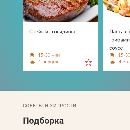
Стейк из говядины
Паста с
грибами
соусе
15-30 мин
15-3
1 порция
4-5 
СОВЕТЫ И ХИТРОСТИ
Подборка