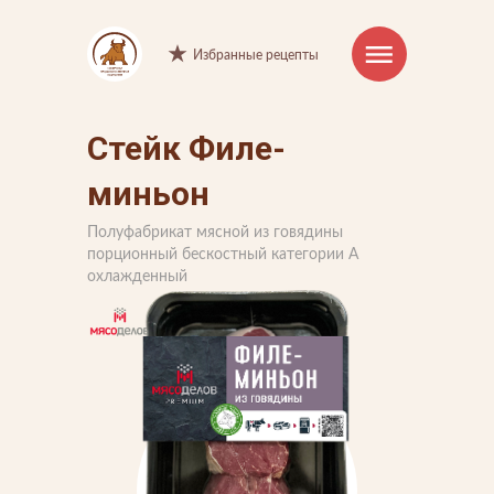
Избранные рецепты
Стейк Филе-
Интернет-магазин
миньон
Продукция
Полуфабрикат мясной из говядины
Торговые марки
порционный бескостный категории А
охлажденный
Рецепты
Советы и хитрости
О компании
Производство