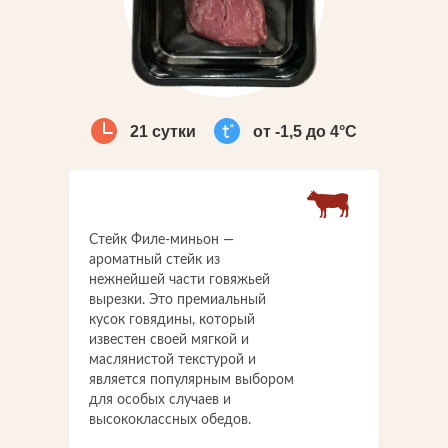
Что-то новенькое
Контакты
21 сутки
от -1,5 до 4°С
Стейк Филе-миньон —
ароматный стейк из
нежнейшей части говяжьей
вырезки. Это премиальный
кусок говядины, который
известен своей мягкой и
маслянистой текстурой и
является популярным выбором
для особых случаев и
высококлассных обедов.