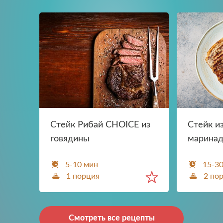
Стейк Рибай СHOICE из
Стейк и
говядины
марина
5-10 мин
15-3
1 порция
2 по
Смотреть все рецепты