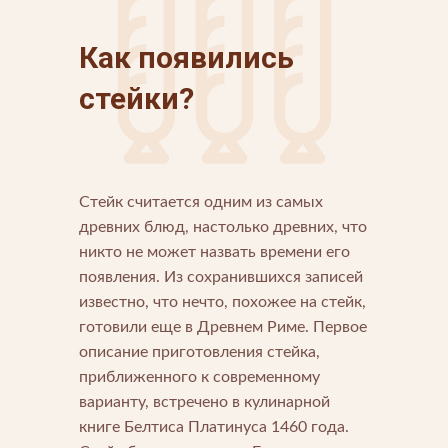
Как появились
стейки?
Стeйк считается одним из самых
Напишите нам
древних блюд, настолько древних, что
никто не может назвать времени его
Мы открыты для любых вопросов и предложений
Напишите нам
появления. Из сохранившихся записей
известно, что нечто, похожее на стейк,
Подпишитесь на новости
готовили еще в Древнем Риме. Первое
описание приготовления стейка,
Мы будем присылать вам только самое важное
приближенного к современному
варианту, встречено в кулинарной
книге Белтиса Платинуса 1460 года.