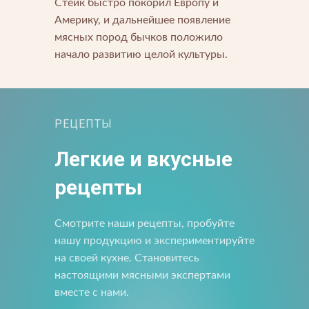
Стeйк быстро покорил Европу и
Америку, и дальнейшее появление
мясных пород бычков положило
начало развитию целой культуры.
Прикрепить файл
Отправить
РЕЦЕПТЫ
Отправить
Загрузите файлы в формате jpg, docx, doc, pdf.
Нажимая на кнопку, я принимаю условия соглашения.
Легкие и вкусные
Нажимая кнопку «Отправить», вы принимаете условия
пользовательского соглашения
Отправить
рецепты
Нажимая на кнопку, я принимаю условия соглашения.
Смотрите наши рецепты, пробуйте
нашу продукцию и экспериментируйте
на своей кухне. Становитесь
настоящими мясными экспертами
вместе с нами.