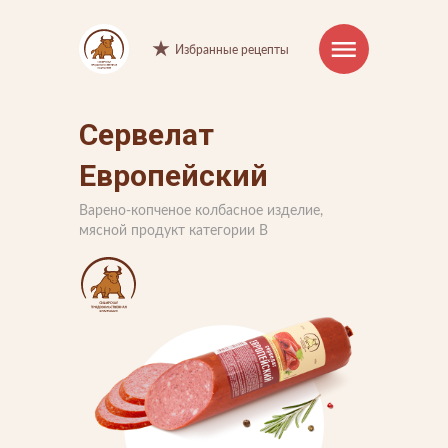
Избранные рецепты
Сервелат
Интернет-магазин
Европейский
Продукция
Варено-копченое колбасное изделие,
Торговые марки
мясной продукт категории В
Рецепты
Советы и хитрости
О компании
Производство