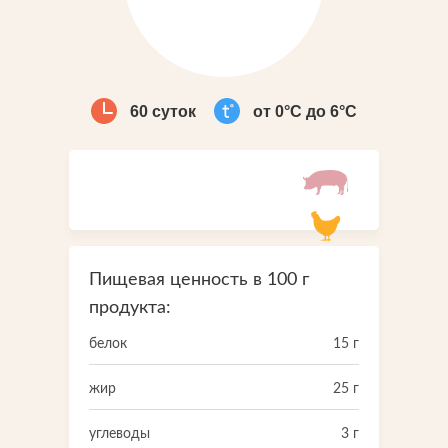
Что-то новенькое
Контакты
60 суток
от 0°С до 6°С
Пищевая ценность в 100 г
продукта:
белок
15 г
жир
25 г
углеводы
3 г