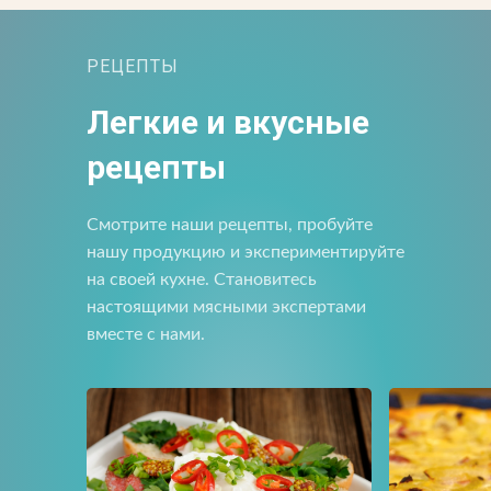
РЕЦЕПТЫ
Прикрепить файл
Отправить
Отправить
Легкие и вкусные
Загрузите файлы в формате jpg, docx, doc, pdf.
Нажимая на кнопку, я принимаю условия соглашения.
рецепты
Нажимая кнопку «Отправить», вы принимаете условия
пользовательского соглашения
Отправить
Смотрите наши рецепты, пробуйте
Нажимая на кнопку, я принимаю условия соглашения.
нашу продукцию и экспериментируйте
на своей кухне. Становитесь
настоящими мясными экспертами
вместе с нами.