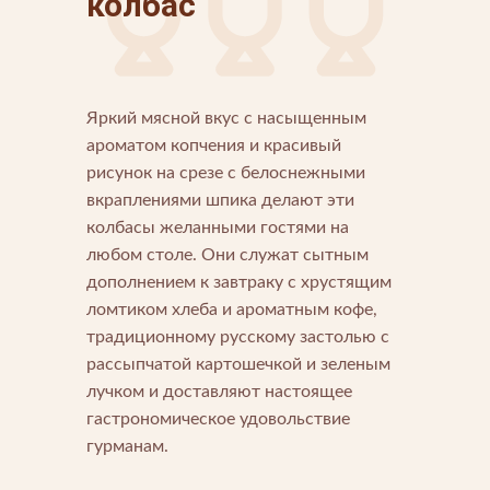
колбас
Яркий мясной вкус с насыщенным
ароматом копчения и красивый
Напишите нам
рисунок на срезе с белоснежными
Мы открыты для любых вопросов и предложений
Напишите нам
вкраплениями шпика делают эти
колбасы желанными гостями на
любом столе. Они служат сытным
Подпишитесь на новости
дополнением к завтраку с хрустящим
Мы будем присылать вам только самое важное
ломтиком хлеба и ароматным кофе,
традиционному русскому застолью с
рассыпчатой картошечкой и зеленым
лучком и доставляют настоящее
гастрономическое удовольствие
гурманам.