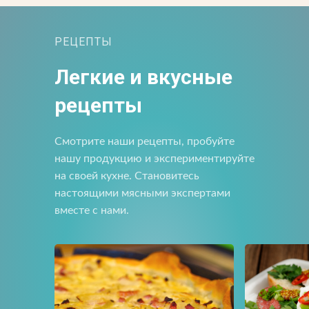
РЕЦЕПТЫ
Прикрепить файл
Отправить
Отправить
Легкие и вкусные
Загрузите файлы в формате jpg, docx, doc, pdf.
Нажимая на кнопку, я принимаю условия соглашения.
рецепты
Нажимая кнопку «Отправить», вы принимаете условия
пользовательского соглашения
Отправить
Смотрите наши рецепты, пробуйте
Нажимая на кнопку, я принимаю условия соглашения.
нашу продукцию и экспериментируйте
на своей кухне. Становитесь
настоящими мясными экспертами
вместе с нами.