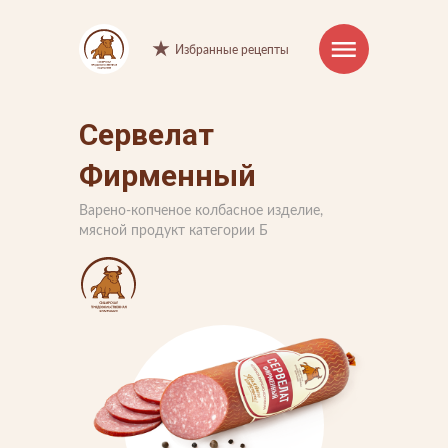
Избранные рецепты
Сервелат
Интернет-магазин
Фирменный
Продукция
Варено-копченое колбасное изделие,
Торговые марки
мясной продукт категории Б
Рецепты
Советы и хитрости
О компании
Производство