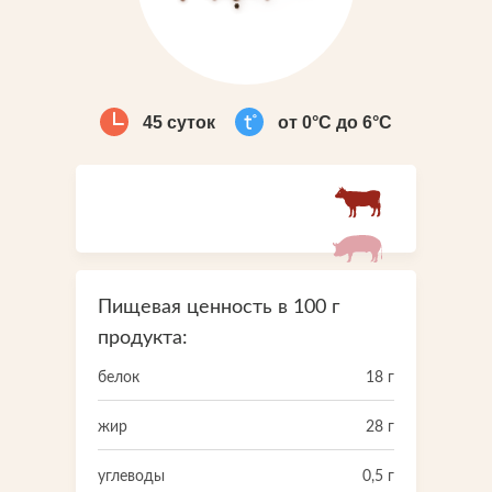
Что-то новенькое
Контакты
45 суток
от 0°С до 6°С
Пищевая ценность в 100 г
продукта:
белок
18 г
жир
28 г
углеводы
0,5 г