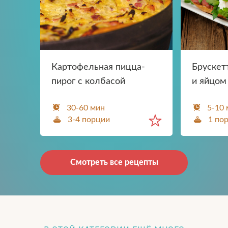
Картофельная пицца-
Брускет
пирог с колбасой
и яйцом
30-60 мин
5-10
3-4 порции
1 по
Смотреть все рецепты