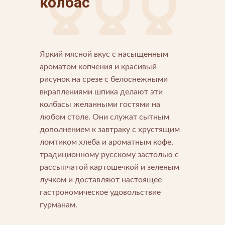
колбас
Яркий мясной вкус с насыщенным
ароматом копчения и красивый
Напишите нам
рисунок на срезе с белоснежными
Мы открыты для любых вопросов и предложений
Напишите нам
вкраплениями шпика делают эти
колбасы желанными гостями на
любом столе. Они служат сытным
Подпишитесь на новости
дополнением к завтраку с хрустящим
Мы будем присылать вам только самое важное
ломтиком хлеба и ароматным кофе,
традиционному русскому застолью с
рассыпчатой картошечкой и зеленым
лучком и доставляют настоящее
гастрономическое удовольствие
гурманам.