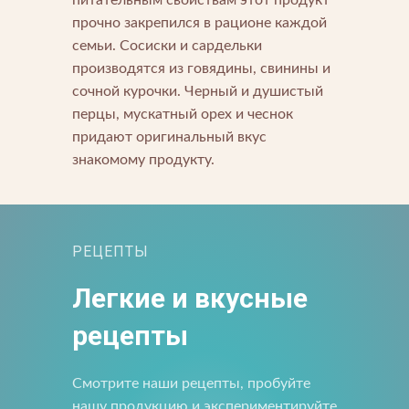
питательным свойствам этот продукт
прочно закрепился в рационе каждой
семьи. Сосиски и сардельки
производятся из говядины, свинины и
сочной курочки. Черный и душистый
перцы, мускатный орех и чеснок
придают оригинальный вкус
знакомому продукту.
Прикрепить файл
Отправить
Отправить
Загрузите файлы в формате jpg, docx, doc, pdf.
Нажимая на кнопку, я принимаю условия соглашения.
Нажимая кнопку «Отправить», вы принимаете условия
РЕЦЕПТЫ
пользовательского соглашения
Отправить
Легкие и вкусные
Нажимая на кнопку, я принимаю условия соглашения.
рецепты
Смотрите наши рецепты, пробуйте
нашу продукцию и экспериментируйте