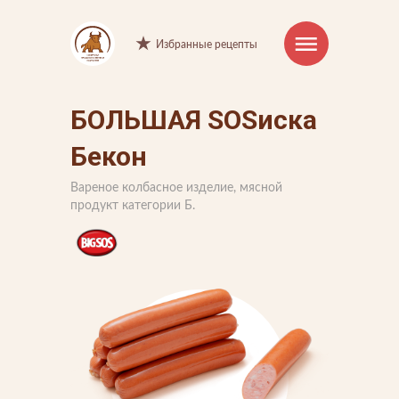
Избранные рецепты
БОЛЬШАЯ SOSиска
Интернет-магазин
Бекон
Продукция
Вареное колбасное изделие, мясной
Торговые марки
продукт категории Б.
Рецепты
Советы и хитрости
О компании
Производство