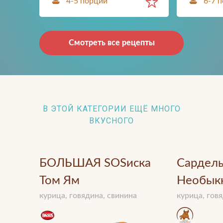
4-5 порций
6-7 
Смотреть все рецепты
В ЭТОЙ КАТЕГОРИИ ЕЩЁ МНОГО
ВКУСНОГО
БОЛЬШАЯ SOSиска
Сардел
Том Ям
Необык
курица, говядина, свинина
курица, гов