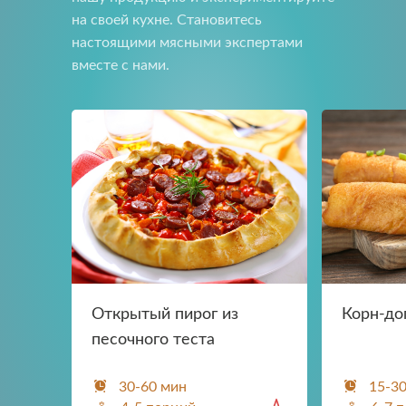
на своей кухне. Становитесь
настоящими мясными экспертами
вместе с нами.
Открытый пирог из
Корн-до
песочного теста
30-60 мин
15-3