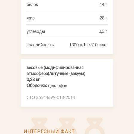
белок
14 г
жир
28 г
углеводы
0,5 г
калорийность
1300 кДж/310 ккал
весовые (модифицированная
атмосфера)/штучные (вакуум)
0,38 кг
Оболочка:
целлофан
СТО 35544699-013-2014
ИНТЕРЕСНЫЙ ФАКТ