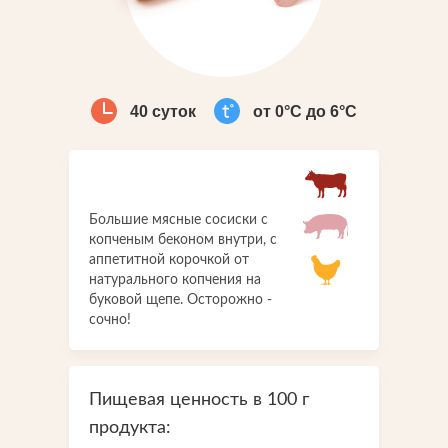
Что-то новенькое
Контакты
40 суток
от 0°С до 6°С
Большие мясные сосиски с
копченым беконом внутри, с
аппетитной корочкой от
натурального копчения на
буковой щепе. Осторожно -
сочно!
Пищевая ценность в 100 г
продукта: