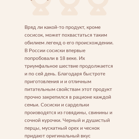
Вряд ли какой-то продукт, кроме
сосисок, может похвастаться таким
обилием легенд о его происхождении.
В России сосиски впервые
Напишите нам
попробовали в 18 веке. Их
триумфальное шествие продолжается
Мы открыты для любых вопросов и предложений
Напишите нам
и по сей день. Благодаря быстроте
приготовления и и отличным
Подпишитесь на новости
питательным свойствам этот продукт
прочно закрепился в рационе каждой
Мы будем присылать вам только самое важное
семьи. Сосиски и сардельки
производятся из говядины, свинины и
сочной курочки. Черный и душистый
перцы, мускатный орех и чеснок
придают оригинальный вкус