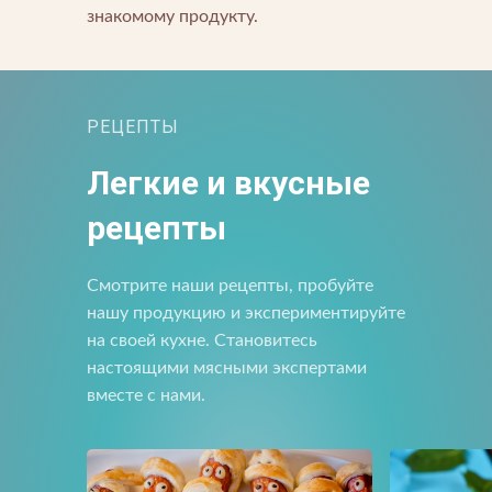
знакомому продукту.
РЕЦЕПТЫ
Прикрепить файл
Отправить
Отправить
Загрузите файлы в формате jpg, docx, doc, pdf.
Легкие и вкусные
Нажимая на кнопку, я принимаю условия соглашения.
рецепты
Нажимая кнопку «Отправить», вы принимаете условия
пользовательского соглашения
Отправить
Смотрите наши рецепты, пробуйте
Нажимая на кнопку, я принимаю условия соглашения.
нашу продукцию и экспериментируйте
на своей кухне. Становитесь
настоящими мясными экспертами
вместе с нами.