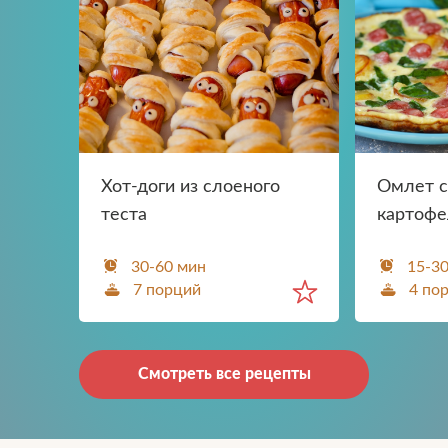
Хот-доги из слоеного
Омлет с
теста
картоф
30-60 мин
15-3
7 порций
4 по
Смотреть все рецепты