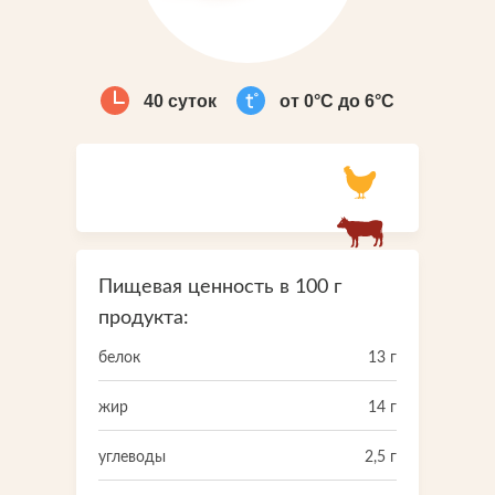
Что-то новенькое
Контакты
40 суток
от 0°С до 6°С
Пищевая ценность в 100 г
продукта:
белок
13 г
жир
14 г
углеводы
2,5 г