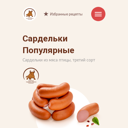
Избранные рецепты
Сардельки
Интернет-магазин
Популярные
Продукция
Сардельки из мяса птицы, третий сорт
Торговые марки
Рецепты
Советы и хитрости
О компании
Производство