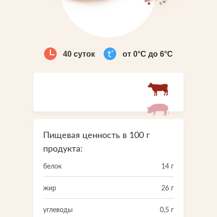
Что-то новенькое
Контакты
40 суток
от 0°С до 6°С
Пищевая ценность в 100 г
продукта:
белок
14 г
жир
26 г
углеводы
0,5 г