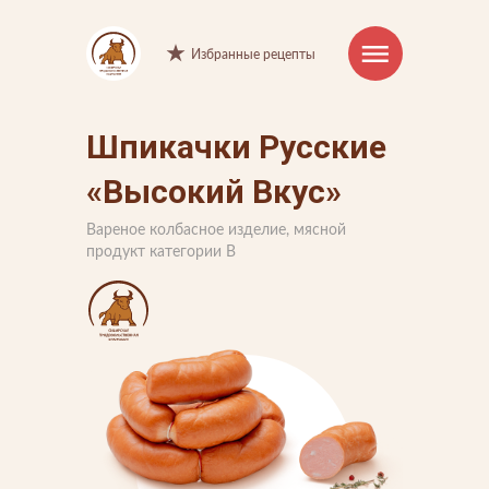
Избранные рецепты
Шпикачки Русские
Интернет-магазин
«Высокий Вкус»
Продукция
Вареное колбасное изделие, мясной
Торговые марки
продукт категории B
Рецепты
Советы и хитрости
О компании
Производство