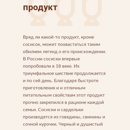
продукт
Вряд ли какой-то продукт, кроме
сосисок, может похвастаться таким
обилием легенд о его происхождении.
В России сосиски впервые
Напишите нам
попробовали в 18 веке. Их
Мы открыты для любых вопросов и предложений
Напишите нам
триумфальное шествие продолжается
и по сей день. Благодаря быстроте
приготовления и и отличным
Подпишитесь на новости
питательным свойствам этот продукт
Мы будем присылать вам только самое важное
прочно закрепился в рационе каждой
семьи. Сосиски и сардельки
производятся из говядины, свинины и
сочной курочки. Черный и душистый