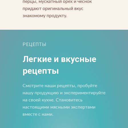
перцы, мускатный орех и чеснок
придают оригинальный вкус
знакомому продукту.
Прикрепить файл
Отправить
РЕЦЕПТЫ
Отправить
Загрузите файлы в формате jpg, docx, doc, pdf.
Легкие и вкусные
Нажимая на кнопку, я принимаю условия соглашения.
Нажимая кнопку «Отправить», вы принимаете условия
рецепты
пользовательского соглашения
Отправить
Нажимая на кнопку, я принимаю условия соглашения.
Смотрите наши рецепты, пробуйте
нашу продукцию и экспериментируйте
на своей кухне. Становитесь
настоящими мясными экспертами
вместе с нами.