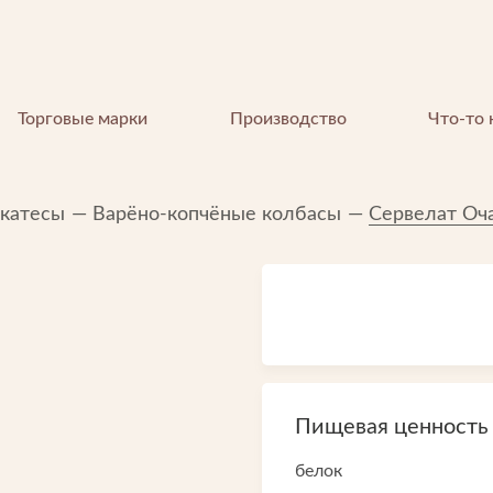
Торговые марки
Производство
Что-то 
икатесы
Варёно-копчёные колбасы
Сервелат Оч
КОМПАНИЯ
Пищевая ценность в
О компании
белок