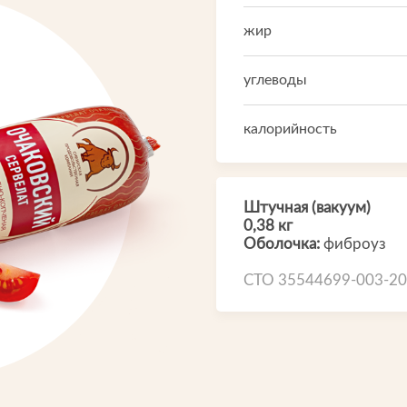
Производство
жир
Что-то новенькое
углеводы
Контакты
калорийность
и
Штучная (вакуум)
0,38 кг
Оболочка:
фиброуз
СТО 35544699-003-2