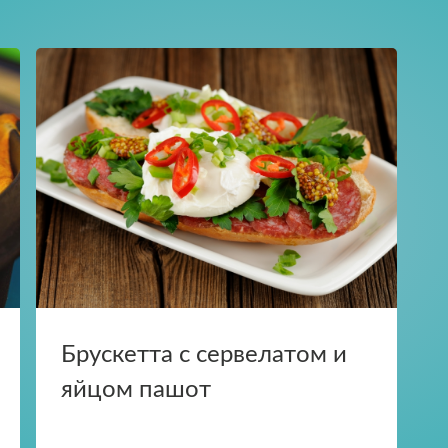
Отправить
Нажимая на кнопку, я принимаю условия
Прикрепить файл
Загрузите файлы в формате jpg, docx, doc, 
соглашения.
Нажимая кнопку «Отправить», вы принимае
Отправить
условия
пользовательского соглашения
Отправить
Нажимая на кнопку, я принимаю условия
соглашения.
Брускетта с сервелатом и
яйцом пашот