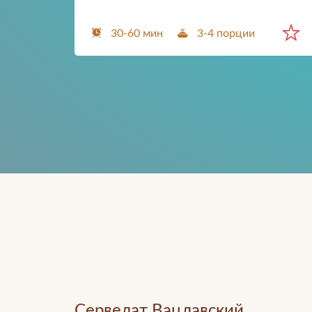
30-60 мин
3-4 порции
Сервелат Вацлавский