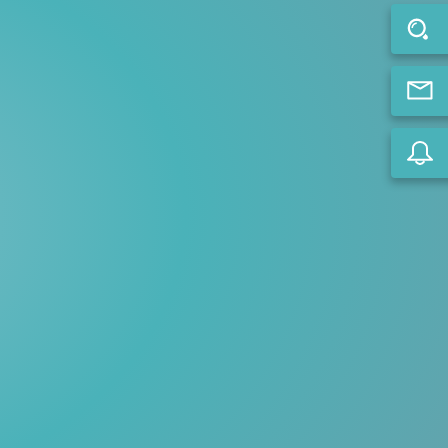
pdf.
те