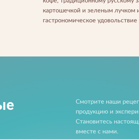
кофе, традиционному русскому з
картошечкой и зеленым лучком 
гастрономическое удовольствие 
Напишите нам
апишите нам
ые
Смотрите наши рецеп
 открыты для любых вопросов и предложений
продукцию и экспери
одпишитесь на новос
Становитесь настоя
вместе с нами.
будем присылать вам только самое важное