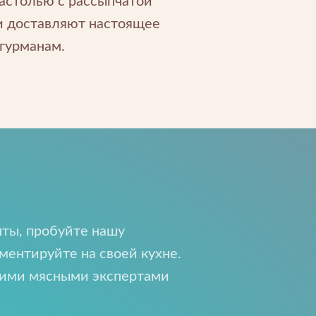
астолью с рассыпчатой
и доставляют настоящее
гурманам.
ты, пробуйте нашу
ментируйте на своей кухне.
ти
щими мясными экспертами