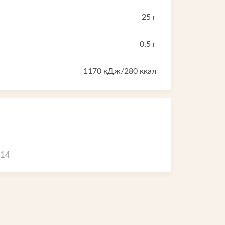
Электронная почта:
25 г
spk@rmpr.ru
0,5 г
1170 кДж/280 ккал
014