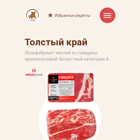
Избранные рецепты
Толстый край
Интернет-магазин
Полуфабрикат мясной из говядины
Продукция
крупнокусковой бескостный категории А
Торговые марки
Рецепты
Советы и хитрости
О компании
Производство