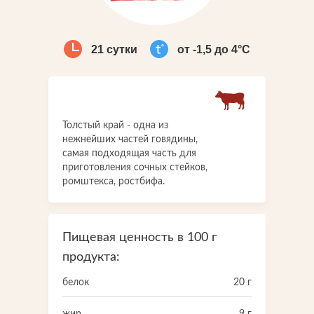
Что-то новенькое
21 сутки
от -1,5 до 4°С
Контакты
Толстый край - одна из
нежнейших частей говядины,
самая подходящая часть для
приготовления сочных стейков,
ромштекса, ростбифа.
Пищевая ценность в 100 г
продукта:
белок
20 г