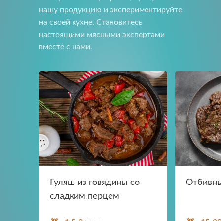
нашу продукцию и экспериментируйте
на своей кухне. Становитесь
настоящими мясными экспертами
вместе с нами.
Прикрепить файл
Отправить
Отправить
Загрузите файлы в формате jpg, docx, doc, pdf.
Нажимая на кнопку, я принимаю условия соглашения.
Нажимая кнопку «Отправить», вы принимаете условия
пользовательского соглашения
Отправить
Нажимая на кнопку, я принимаю условия соглашения.
Гуляш из говядины со
Отбивны
сладким перцем