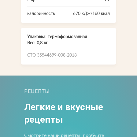
жир
9 г
калорийность
670 кДж/160 ккал
Упаковка: термоформованная
Вес: 0,8 кг
СТО 35544699-008-2018
Напишите нам
Мы открыты для любых вопросов и предложений
Напишите нам
РЕЦЕПТЫ
Легкие и вкусные
Подпишитесь на новости
рецепты
Мы будем присылать вам только самое важное
Смотрите наши рецепты, пробуйте