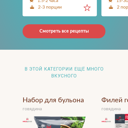
1.5-2 часа
15-3
2-3 порции
2 по
Смотреть все рецепты
В ЭТОЙ КАТЕГОРИИ ЕЩЁ МНОГО
ВКУСНОГО
Набор для бульона
Филей 
говядина
говядина