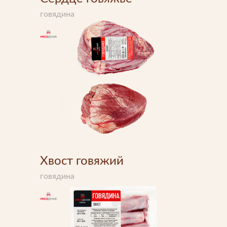
Подпишитесь на новости
говядина
Мы будем присылать вам только самое важное
Прикрепить файл
Отправить
Отправить
Загрузите файлы в формате jpg, docx, doc, pdf.
Хвост говяжий
Нажимая на кнопку, я принимаю условия соглашения.
говядина
Нажимая кнопку «Отправить», вы принимаете условия
пользовательского соглашения
Отправить
Нажимая на кнопку, я принимаю условия соглашения.