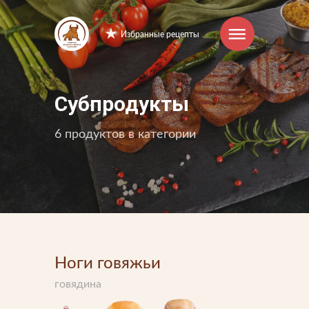
Избранные рецепты
Интернет-магазин
Субпродукты
Продукция
6 продуктов в категории
Торговые марки
Рецепты
Советы и хитрости
Ноги говяжьи
О компании
говядина
Производство