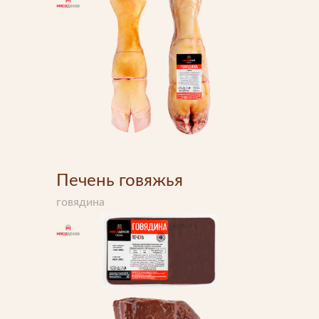
Что-то новенькое
Контакты
Печень говяжья
говядина