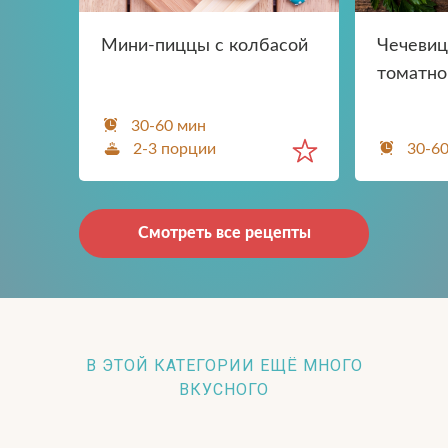
Мини-пиццы с колбасой
Чечевиц
томатно
30-60 мин
2-3 порции
30-6
Смотреть все рецепты
В ЭТОЙ КАТЕГОРИИ ЕЩЁ МНОГО
ВКУСНОГО