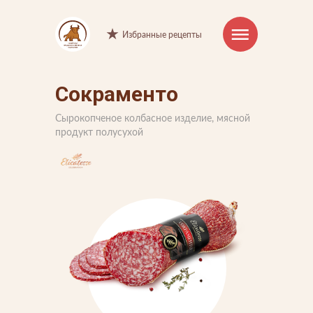
Избранные рецепты
Сокраменто
Интернет-магазин
Сырокопченое колбасное изделие, мясной
Продукция
продукт полусухой
Торговые марки
Рецепты
Советы и хитрости
О компании
Производство