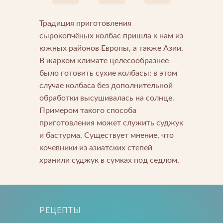
Традиция приготовления
сырокопчёных колбас пришла к нам из
южных районов Европы, а также Азии.
Напишите нам
В жарком климате целесообразнее
Мы открыты для любых вопросов и предложений
Напишите нам
было готовить сухие колбасы: в этом
случае колбаса без дополнительной
обработки высушивалась на солнце.
Подпишитесь на новости
Примером такого способа
Мы будем присылать вам только самое важное
приготовления может служить суджук
и бастурма. Существует мнение, что
кочевники из азиатских степей
хранили суджук в сумках под седлом.
РЕЦЕПТЫ