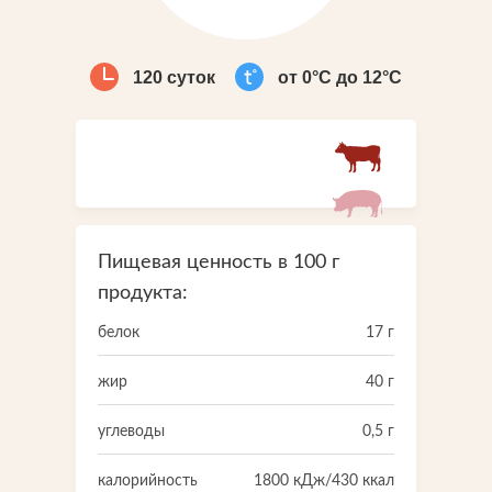
Что-то новенькое
120 суток
от 0°С до 12°С
Контакты
Пищевая ценность в 100 г
продукта:
белок
17 г
жир
40 г
углеводы
0,5 г
калорийность
1800 кДж/430 ккал