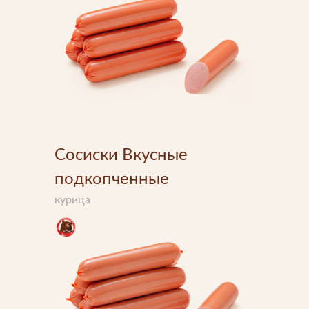
Прикрепить файл
Отправить
Отправить
Загрузите файлы в формате jpg, docx, doc, pdf.
Нажимая на кнопку, я принимаю условия соглашения.
Нажимая кнопку «Отправить», вы принимаете условия
пользовательского соглашения
Отправить
Нажимая на кнопку, я принимаю условия соглашения.
Сосиски Вкусные
подкопченные
курица