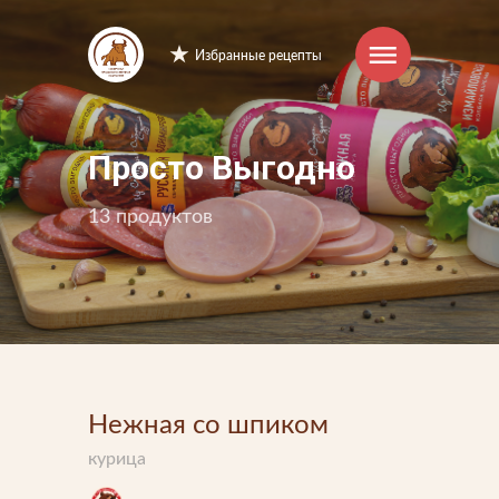
Избранные рецепты
Интернет-магазин
Просто Выгодно
Продукция
13 продуктов
Торговые марки
Рецепты
Советы и хитрости
Нежная со шпиком
О компании
курица
Производство