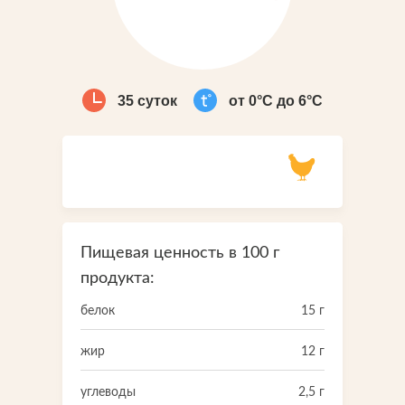
Что-то новенькое
Контакты
35 суток
от 0°С до 6°С
Пищевая ценность в 100 г
продукта:
Напишите нам
белок
15 г
Мы открыты для любых вопросов и предложений
Напишите нам
жир
12 г
Подпишитесь на новости
углеводы
2,5 г