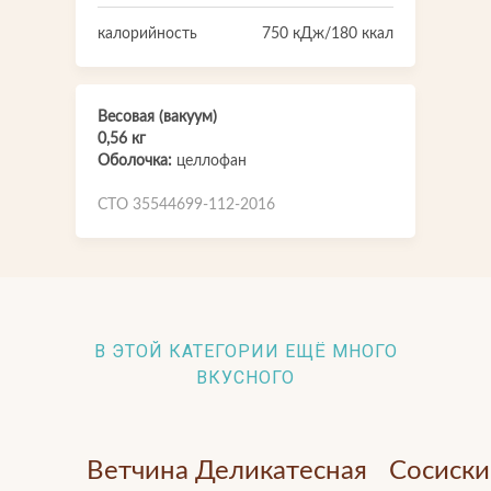
Мы будем присылать вам только самое важное
калорийность
750 кДж/180 ккал
Весовая (вакуум)
0,56 кг
Оболочка:
целлофан
СТО 35544699-112-2016
Прикрепить файл
Отправить
Отправить
Загрузите файлы в формате jpg, docx, doc, pdf.
Нажимая на кнопку, я принимаю условия соглашения.
В ЭТОЙ КАТЕГОРИИ ЕЩЁ МНОГО
Нажимая кнопку «Отправить», вы принимаете условия
ВКУСНОГО
пользовательского соглашения
Отправить
Нажимая на кнопку, я принимаю условия соглашения.
Ветчина Деликатесная
Сосиски