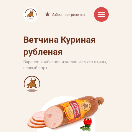
Избранные рецепты
Ветчина Куриная
Интернет-магазин
рубленая
Продукция
Вареное колбасное изделие из мяса птицы,
Торговые марки
первый сорт
Рецепты
Советы и хитрости
О компании
Производство